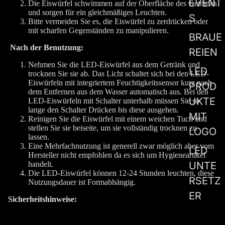
EVENT
Die Eiswürfel schwimmen auf der Oberfläche des Getränks
und sorgen für ein gleichmäßiges Leuchten.
S
Bitte vermeiden Sie es, die Eiswürfel zu zerdrücken oder
mit scharfen Gegenständen zu manipulieren.
BRAUE
Nach der Benutzung:
REIEN
Nehmen Sie die LED-Eiswürfel aus dem Getränk und
LED
trocknen Sie sie ab. Das Licht schaltet sich bei den LED-
Eiswürfeln mit integriertem Feuchtigkeitssensor kurz nach
PROD
dem Entfernen aus dem Wasser automatisch aus. Bei den
UKTE
LED-Eiswürfeln mit Schalter unterhalb müssen Sie so
lange den Schalter Drücken bis diese ausgehen.
MIT
Reinigen Sie die Eiswürfel mit einem weichen Tuch und
stellen Sie sie beiseite, um sie vollständig trocknen zu
LOGO
lassen.
Eine Mehrfachnutzung ist generell zwar möglich aber vom
LED
Hersteller nicht empfohlen da es sich um Hygieneartikel
UNTE
handelt.
Die LED-Eiswürfel können 12-24 Stunden leuchten, diese
RSETZ
Nutzungsdauer ist Formabhängig.
ER
Sicherheitshinweise:
- Nicht zum Einfrieren oder Aufheizen geeignet, da dies die