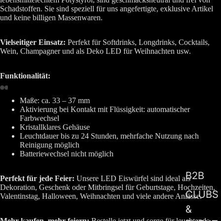
Schadstoffen. Sie sind speziell für uns angefertigte, exklusive Artikel
und keine billigen Massenwaren.
Vielseitiger Einsatz:
Perfekt für Softdrinks, Longdrinks, Cocktails,
Wein, Champagner und als Deko LED für Weihnachten usw.
Funktionalität:
Maße: ca. 33 – 37 mm
Aktivierung bei Kontakt mit Flüssigkeit: automatischer
Farbwechsel
Kristallklares Gehäuse
Leuchtdauer bis zu 24 Stunden, mehrfache Nutzung nach
Reinigung möglich
Batteriewechsel nicht möglich
B2B
Perfekt für jede Feier:
Unsere LED Eiswürfel sind ideal als
Dekoration, Geschenk oder Mitbringsel für Geburtstage, Hochzeiten,
CLUBS
Valentinstag, Halloween, Weihnachten und viele andere Anlässe.
&
Mehr kaufen, mehr feiern:
Bestelle jetzt und sorge für leuchtende