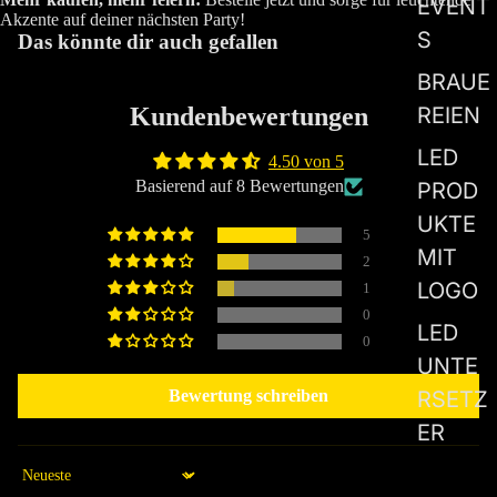
EVENT
Akzente auf deiner nächsten Party!
S
Das könnte dir auch gefallen
BRAUE
REIEN
Kundenbewertungen
LED
4.50 von 5
Basierend auf 8 Bewertungen
PROD
UKTE
5
MIT
2
LOGO
1
0
LED
0
UNTE
RSETZ
Bewertung schreiben
ER
Sort by