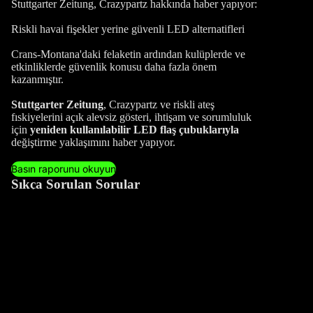
Stuttgarter Zeitung, Crazypartz hakkında haber yapıyor:
Riskli havai fişekler yerine güvenli LED alternatifleri
Crans-Montana'daki felaketin ardından kulüplerde ve
etkinliklerde güvenlik konusu daha fazla önem
kazanmıştır.
Stuttgarter Zeitung
, Crazypartz ve riskli ateş
fıskiyelerini açık alevsiz gösteri, ihtişam ve sorumluluk
için
yeniden kullanılabilir LED flaş çubuklarıyla
değiştirme yaklaşımını haber yapıyor.
Basın raporunu okuyun
Sıkça Sorulan Sorular
Neden LED cihazlarımızı ve LED buz küplerimizi satın
almalısınız?
LED buz küpleri nasıl çalışır?
LED buz küpleri gıdayla temasa uygun mu?
Buz küplerini birden çok kez kullanabilir misiniz?