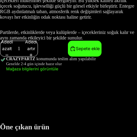
İçecekleri mükemmel şekilde sergileyin: Bu yüksek kaliteli akrilik
içecek soğutucu, işlevselliği güçlü bir görsel etkiyle birleştirir. Entegre
RGB aydınlatmalı taban, atmosferik renk değişimleri sağlayarak
kovayı her etkinliğin odak noktası haline getirir.
Partilerde, etkinliklerde veya kulüplerde – içecekleriniz soğuk kalır ve
aynı zamanda etkileyici bir şekilde sunulur.
Adedi
Adedi
azalt
artır
Sepete ekle
CRAZYPARTZ
konumunda teslim alım yapılabilir
Genelde 2-4 gün içinde hazır olur
Mağaza bilgilerini görüntüle
Öne çıkan ürün