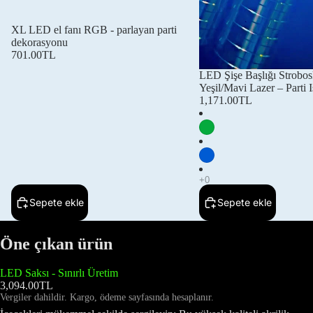
XL LED el fanı RGB - parlayan parti
dekorasyonu
701.00TL
LED Şişe Başlığı Strobo
Yeşil/Mavi Lazer – Parti I
1,171.00TL
Sepete ekle
Sepete ekle
Öne çıkan ürün
LED Saksı - Sınırlı Üretim
3,094.00TL
Vergiler dahildir. Kargo, ödeme sayfasında hesaplanır.