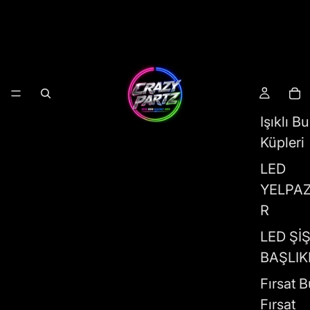
Işıklı B
Küpleri
LED
YELPA
R
LED Şİ
BAŞLIK
Fırsat B
Fırsat