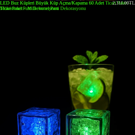
LED Buz Küpleri Büyük Küp Açma/Kapama 60 Adet Ticari Paket –
LED Buz Küpleri Büyük Küp Açma/Kapama 60 Adet
2,311.00TL
Mükemmel Parti Dekorasyonu
Ticari Paket – Mükemmel Parti Dekorasyonu