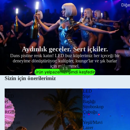
Diğe
Aydınlık geceler. Sert içkiler.
Dans pistine renk katın! LED buz küplerimiz her içeceği bir
deneyime dönüştürüyor; kulüpler, lounge'lar ve şık barlar
için mükemmel.
/
1
3
Ürün yelpazemizi şimdi keşfedin
Sizin için önerilerimiz
XL
LED
LED
Şişe
el
Başlığı
fanı
Stroboskop
RGB
Çubuğu
-
+
parlayan
Yeşil/Mavi
parti
Lazer