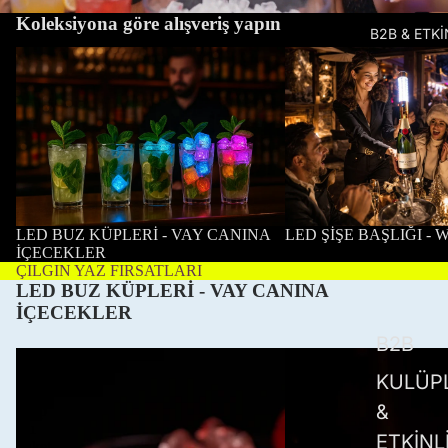
Koleksiyona göre alışveriş yapın
B2B & ETKİ
LED BUZ KÜPLERİ - VAY CANINA
LED ŞİŞE BAŞLIĞI -
İÇECEKLER
LED BUZ KÜPLERİ - VAY CANINA
LED ŞİŞE BAŞLIĞI -
İÇECEKLER
ÇILGIN YAZ FIRSATLARI
LED BUZ KÜPLERİ - VAY CANINA
İÇECEKLER
B2B
LED
LED
Buz
Buz
KULÜP
Küpü
Küpü
&
Kalp
Top
6'lı
8'li
ETKİNL
Paket
Paket