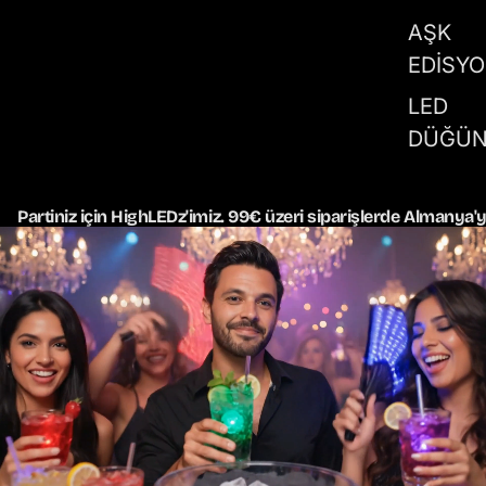
AŞK
EDİSY
LED
DÜĞÜN
Partiniz için HighLEDz'imiz. 99€ üzeri siparişlerde Almanya'