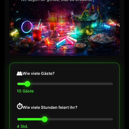
👥
Wie viele Gäste?
10 Gäste
⏱️
Wie viele Stunden feiert ihr?
4 Std.