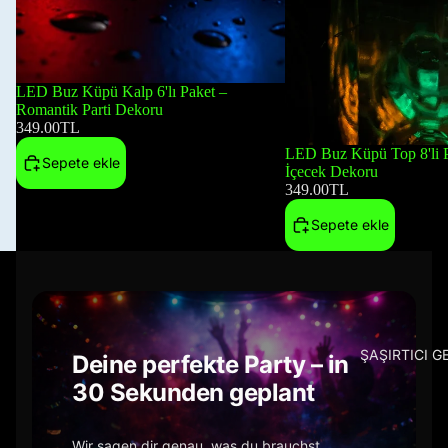
LED Buz Küpü Kalp 6'lı Paket –
Romantik Parti Dekoru
349.00TL
LED Buz Küpü Top 8'li P
Sepete ekle
İçecek Dekoru
349.00TL
Sepete ekle
ŞAŞIRTICI G
Deine perfekte Party – in
30 Sekunden geplant
Wir sagen dir genau, was du brauchst