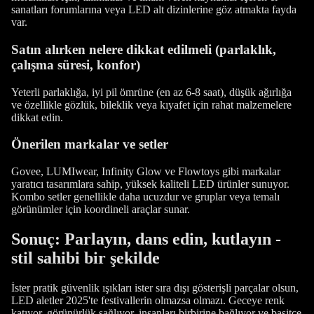
sanatları forumlarına veya LED alt dizinlerine göz atmakta fayda
var.
Satın alırken nelere dikkat edilmeli (parlaklık,
çalışma süresi, konfor)
Yeterli parlaklığa, iyi pil ömrüne (en az 6-8 saat), düşük ağırlığa
ve özellikle gözlük, bileklik veya kıyafet için rahat malzemelere
dikkat edin.
Önerilen markalar ve setler
Govee, LUMIwear, Infinity Glow ve Flowtoys gibi markalar
yaratıcı tasarımlara sahip, yüksek kaliteli LED ürünler sunuyor.
Kombo setler genellikle daha ucuzdur ve gruplar veya temalı
görünümler için koordineli araçlar sunar.
Sonuç: Parlayın, dans edin, kutlayın -
stil sahibi bir şekilde
İster pratik güvenlik ışıkları ister sıra dışı gösterişli parçalar olsun,
LED aletler 2025'te festivallerin olmazsa olmazı. Geceye renk
katıyor, görünürlük sağlıyor, insanları birbirine bağlıyor ve basitçe