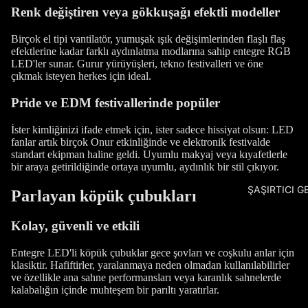
Renk değiştiren veya gökkuşağı efektli modeller
Birçok el tipi vantilatör, yumuşak ışık değişimlerinden flaşlı flaş
efektlerine kadar farklı aydınlatma modlarına sahip entegre RGB
LED'ler sunar. Gurur yürüyüşleri, tekno festivalleri ve öne
çıkmak isteyen herkes için ideal.
Pride ve EDM festivallerinde popüler
İster kimliğinizi ifade etmek için, ister sadece hissiyat olsun: LED
fanlar artık birçok Onur etkinliğinde ve elektronik festivalde
standart ekipman haline geldi. Uyumlu makyaj veya kıyafetlerle
bir araya getirildiğinde ortaya uyumlu, aydınlık bir stil çıkıyor.
ŞAŞIRTICI G
Parlayan köpük çubukları
Kolay, güvenli ve etkili
Entegre LED'li köpük çubuklar gece şovları ve coşkulu anlar için
klasiktir. Hafiftirler, yaralanmaya neden olmadan kullanılabilirler
ve özellikle ana sahne performansları veya karanlık sahnelerde
kalabalığın içinde muhteşem bir parıltı yaratırlar.