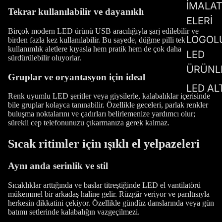
İMALA
Tekrar kullanılabilir ve dayanıklı
ELERİ
Birçok modern LED ürünü USB aracılığıyla şarj edilebilir ve
LOGOL
birden fazla kez kullanılabilir. Bu sayede, düğme pilli tek
kullanımlık aletlere kıyasla hem pratik hem de çok daha
LED
sürdürülebilir oluyorlar.
ÜRÜNL
Gruplar ve oryantasyon için ideal
LED AL
Renk uyumlu LED şeritler veya giysilerle, kalabalıklar içerisinde
bile gruplar kolayca tanınabilir. Özellikle geceleri, parlak renkler
buluşma noktalarını ve çadırları belirlemenize yardımcı olur;
sürekli cep telefonunuzu çıkarmanıza gerek kalmaz.
Sıcak ritimler için ışıklı el yelpazeleri
Aynı anda serinlik ve stil
Sıcaklıklar arttığında ve baslar titreştiğinde LED el vantilatörü
mükemmel bir arkadaş haline gelir. Rüzgâr veriyor ve parıltısıyla
herkesin dikkatini çekiyor. Özellikle gündüz danslarında veya gün
batımı setlerinde kalabalığın vazgeçilmezi.