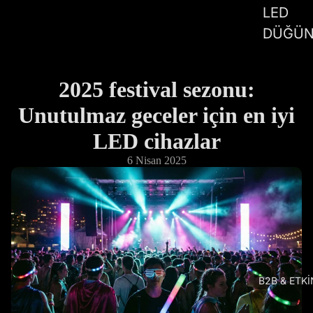
LED
DÜĞÜN
2025 festival sezonu:
Unutulmaz geceler için en iyi
LED cihazlar
6 Nisan 2025
B2B & ETKİ