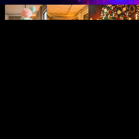
Parti aydınlatması: 5 yaygın hata ve
Noel partisi fikirleri: LE
bunlardan nasıl kaçınılır
şenlikli bir atmosfer yarat
Noel partisi fikirleri: L
aydınlatmayla şenlikli b
Parti aydınlatması: 5 yaygın hata ve
yaratın
bunlardan nasıl kaçınılır
LED'ler Noel sezonu için 
Partiniz için iyi bir aydınlatma
Enerji tasarruflu, güvenli
planlamasının önemi nedir? Işık ruh halini,
LED'ler, yalnızca düşük e
yönelimi ve atmosferi etkiler Doğru
nedeniyle değil, aynı zam
aydınlatma, partinizin rahat, enerjik ya da
günler için modern bir ışı
uygunsuz görünmesini belirler. Işık,
kendilerini...
misafirlerin nasıl hissettiklerini, nasıl...
E-POSTALARIMIZA ABONE OLUN
Kayıt olun, yenilikleri ve indirimleri kaçırmayın.
E-posta