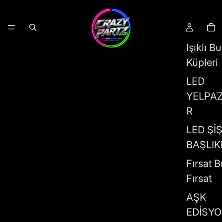
Işıklı B
Küpleri
LED
YELPA
R
LED Şİ
BAŞLIK
Fırsat B
Fırsat
AŞK
EDİSY