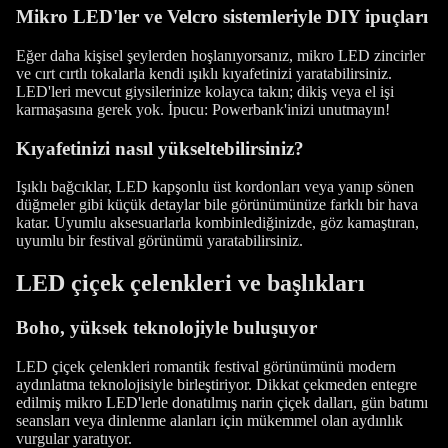
Mikro LED'ler ve Velcro sistemleriyle DIY ipuçları
Eğer daha kişisel şeylerden hoşlanıyorsanız, mikro LED zincirler
ve cırt cırtlı tokalarla kendi ışıklı kıyafetinizi yaratabilirsiniz.
LED'leri mevcut giysilerinize kolayca takın; dikiş veya el işi
karmaşasına gerek yok. İpucu: Powerbank'inizi unutmayın!
Kıyafetinizi nasıl yükseltebilirsiniz?
Işıklı bağcıklar, LED kapşonlu üst kordonları veya yanıp sönen
düğmeler gibi küçük detaylar bile görünümünüze farklı bir hava
katar. Uyumlu aksesuarlarla kombinlediğinizde, göz kamaştıran,
uyumlu bir festival görünümü yaratabilirsiniz.
LED çiçek çelenkleri ve başlıkları
Boho, yüksek teknolojiyle buluşuyor
LED çiçek çelenkleri romantik festival görünümünü modern
aydınlatma teknolojisiyle birleştiriyor. Dikkat çekmeden entegre
edilmiş mikro LED'lerle donatılmış narin çiçek dalları, gün batımı
seansları veya dinlenme alanları için mükemmel olan aydınlık
vurgular yaratıyor.