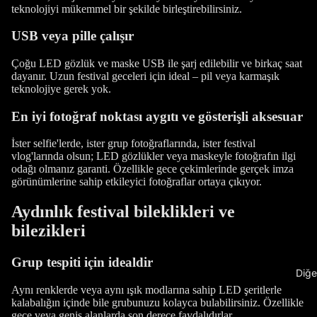
teknolojiyi mükemmel bir şekilde birleştirebilirsiniz.
USB veya pille çalışır
Çoğu LED gözlük ve maske USB ile şarj edilebilir ve birkaç saat
dayanır. Uzun festival geceleri için ideal – pil veya karmaşık
teknolojiye gerek yok.
En iyi fotoğraf noktası aygıtı ve gösterişli aksesuar
İster selfie'lerde, ister grup fotoğraflarında, ister festival
vlog'larında olsun; LED gözlükler veya maskeyle fotoğrafın ilgi
odağı olmanız garanti. Özellikle gece çekimlerinde gerçek imza
görünümlerine sahip etkileyici fotoğraflar ortaya çıkıyor.
Aydınlık festival bileklikleri ve
bilezikleri
Grup tespiti için idealdir
Diğe
Aynı renklerde veya aynı ışık modlarına sahip LED şeritlerle
kalabalığın içinde bile grubunuzu kolayca bulabilirsiniz. Özellikle
gece veya geniş alanlarda son derece faydalıdırlar.