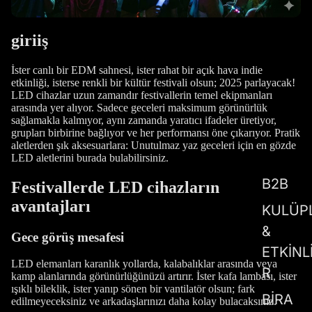
giriiş
İster canlı bir EDM sahnesi, ister rahat bir açık hava indie
etkinliği, isterse renkli bir kültür festivali olsun; 2025 parlayacak!
LED cihazlar uzun zamandır festivallerin temel ekipmanları
arasında yer alıyor. Sadece geceleri maksimum görünürlük
sağlamakla kalmıyor, aynı zamanda yaratıcı ifadeler üretiyor,
grupları birbirine bağlıyor ve her performansı öne çıkarıyor. Pratik
aletlerden şık aksesuarlara: Unutulmaz yaz geceleri için en gözde
LED aletlerini burada bulabilirsiniz.
B2B
Festivallerde LED cihazların
avantajları
KULÜP
&
Gece görüş mesafesi
ETKİNL
LED elemanları karanlık yollarda, kalabalıklar arasında veya
R
kamp alanlarında görünürlüğünüzü artırır. İster kafa lambası, ister
ışıklı bileklik, ister yanıp sönen bir vantilatör olsun; fark
BİRA
edilmeyeceksiniz ve arkadaşlarınızı daha kolay bulacaksınız.