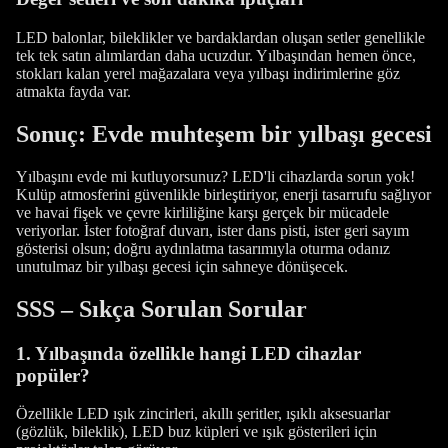
LED balonlar, bileklikler ve bardaklardan oluşan setler genellikle
tek tek satın alımlardan daha ucuzdur. Yılbaşından hemen önce,
stokları kalan yerel mağazalara veya yılbaşı indirimlerine göz
atmakta fayda var.
Sonuç: Evde muhteşem bir yılbaşı gecesi
Yılbaşını evde mi kutluyorsunuz? LED'li cihazlarda sorun yok!
Kulüp atmosferini güvenlikle birleştiriyor, enerji tasarrufu sağlıyor
ve havai fişek ve çevre kirliliğine karşı gerçek bir mücadele
veriyorlar. İster fotoğraf duvarı, ister dans pisti, ister geri sayım
gösterisi olsun; doğru aydınlatma tasarımıyla oturma odanız
unutulmaz bir yılbaşı gecesi için sahneye dönüşecek.
SSS – Sıkça Sorulan Sorular
1. Yılbaşında özellikle hangi LED cihazlar
popüler?
Özellikle LED ışık zincirleri, akıllı şeritler, ışıklı aksesuarlar
(gözlük, bileklik), LED buz küpleri ve ışık gösterileri için