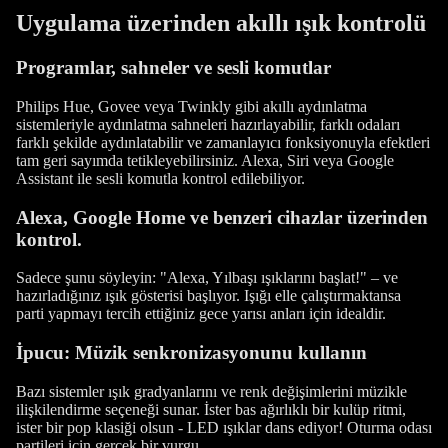
Uygulama üzerinden akıllı ışık kontrolü
Programlar, sahneler ve sesli komutlar
Philips Hue, Govee veya Twinkly gibi akıllı aydınlatma
sistemleriyle aydınlatma sahneleri hazırlayabilir, farklı odaları
farklı şekilde aydınlatabilir ve zamanlayıcı fonksiyonuyla efektleri
tam geri sayımda tetikleyebilirsiniz. Alexa, Siri veya Google
Assistant ile sesli komutla kontrol edilebiliyor.
Alexa, Google Home ve benzeri cihazlar üzerinden
kontrol.
Sadece şunu söyleyin: "Alexa, Yılbaşı ışıklarını başlat!" – ve
hazırladığınız ışık gösterisi başlıyor. Işığı elle çalıştırmaktansa
parti yapmayı tercih ettiğiniz gece yarısı anları için idealdir.
İpucu: Müzik senkronizasyonunu kullanın
Bazı sistemler ışık gradyanlarını ve renk değişimlerini müzikle
ilişkilendirme seçeneği sunar. İster bas ağırlıklı bir kulüp ritmi,
ister bir pop klasiği olsun - LED ışıklar dans ediyor! Oturma odası
partileri için gerçek bir vurgu.