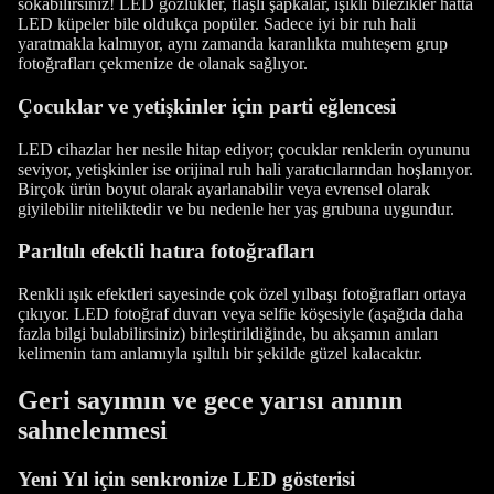
sokabilirsiniz! LED gözlükler, flaşlı şapkalar, ışıklı bilezikler hatta
LED küpeler bile oldukça popüler. Sadece iyi bir ruh hali
yaratmakla kalmıyor, aynı zamanda karanlıkta muhteşem grup
fotoğrafları çekmenize de olanak sağlıyor.
Çocuklar ve yetişkinler için parti eğlencesi
LED cihazlar her nesile hitap ediyor; çocuklar renklerin oyununu
seviyor, yetişkinler ise orijinal ruh hali yaratıcılarından hoşlanıyor.
Birçok ürün boyut olarak ayarlanabilir veya evrensel olarak
giyilebilir niteliktedir ve bu nedenle her yaş grubuna uygundur.
Parıltılı efektli hatıra fotoğrafları
Renkli ışık efektleri sayesinde çok özel yılbaşı fotoğrafları ortaya
çıkıyor. LED fotoğraf duvarı veya selfie köşesiyle (aşağıda daha
fazla bilgi bulabilirsiniz) birleştirildiğinde, bu akşamın anıları
kelimenin tam anlamıyla ışıltılı bir şekilde güzel kalacaktır.
Geri sayımın ve gece yarısı anının
sahnelenmesi
Yeni Yıl için senkronize LED gösterisi