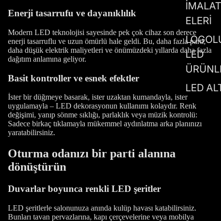
İMALA
Enerji tasarrufu ve dayanıklılık
ELERİ
Modern LED teknolojisi sayesinde pek çok cihaz son derece
LOGOL
enerji tasarruflu ve uzun ömürlü hale geldi. Bu, daha fazla parti,
daha düşük elektrik maliyetleri ve önümüzdeki yıllarda daha fazla
LED
dağıtım anlamına geliyor.
ÜRÜNL
Basit kontroller ve esnek efektler
LED AL
İster bir düğmeye basarak, ister uzaktan kumandayla, ister
uygulamayla – LED dekorasyonun kullanımı kolaydır. Renk
değişimi, yanıp sönme sıklığı, parlaklık veya müzik kontrolü:
Sadece birkaç tıklamayla mükemmel aydınlatma arka planınızı
yaratabilirsiniz.
Oturma odanızı bir parti alanına
dönüştürün
Duvarlar boyunca renkli LED şeritler
LED şeritlerle salonunuza anında kulüp havası katabilirsiniz.
Bunları tavan pervazlarına, kapı çerçevelerine veya mobilya