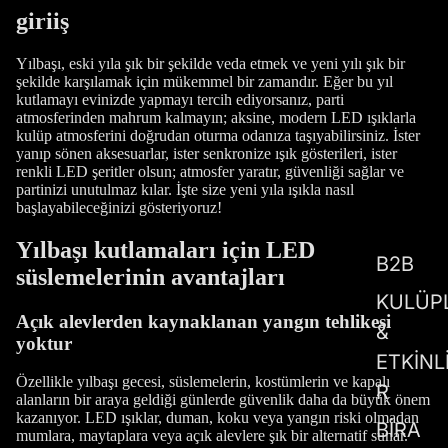
giriiş
Yılbaşı, eski yıla şık bir şekilde veda etmek ve yeni yılı şık bir
şekilde karşılamak için mükemmel bir zamandır. Eğer bu yıl
kutlamayı evinizde yapmayı tercih ediyorsanız, parti
atmosferinden mahrum kalmayın; aksine, modern LED ışıklarla
kulüp atmosferini doğrudan oturma odanıza taşıyabilirsiniz. İster
yanıp sönen aksesuarlar, ister senkronize ışık gösterileri, ister
renkli LED şeritler olsun; atmosfer yaratır, güvenliği sağlar ve
partinizi unutulmaz kılar. İşte size yeni yıla ışıkla nasıl
başlayabileceğinizi gösteriyoruz!
Yılbaşı kutlamaları için LED
B2B
süslemelerinin avantajları
KULÜP
Açık alevlerden kaynaklanan yangın tehlikesi
&
yoktur
ETKİNL
Özellikle yılbaşı gecesi, süslemelerin, kostümlerin ve kapalı
R
alanların bir araya geldiği günlerde güvenlik daha da büyük önem
kazanıyor. LED ışıklar, duman, koku veya yangın riski olmadan
BİRA
mumlara, maytaplara veya açık alevlere şık bir alternatif sunar.