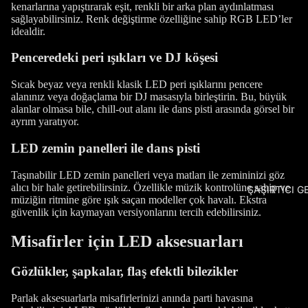
kenarlarına yapıştırarak eşit, renkli bir arka plan aydınlatması
sağlayabilirsiniz. Renk değiştirme özelliğine sahip RGB LED’ler
idealdir.
Penceredeki peri ışıkları ve DJ köşesi
Sıcak beyaz veya renkli klasik LED peri ışıklarını pencere
alanınız veya doğaçlama bir DJ masasıyla birleştirin. Bu, büyük
alanlar olmasa bile, chill-out alanı ile dans pisti arasında görsel bir
ayrım yaratıyor.
LED zemin panelleri ile dans pisti
Taşınabilir LED zemin panelleri veya matları ile zemininizi göz
alıcı bir hale getirebilirsiniz. Özellikle müzik kontrolüne sahip ve
ŞAŞIRTICI G
müziğin ritmine göre ışık saçan modeller çok havalı. Ekstra
güvenlik için kaymayan versiyonlarını tercih edebilirsiniz.
Misafirler için LED aksesuarları
Gözlükler, şapkalar, flaş efektli bilezikler
Parlak aksesuarlarla misafirlerinizi anında parti havasına