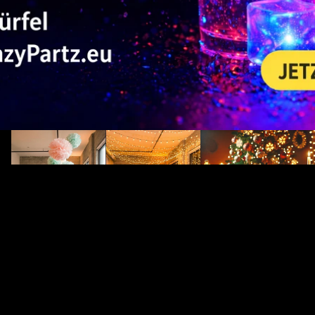
Parti aydınlatması: 5 yaygın hata ve
Noel partisi fikirleri: LE
bunlardan nasıl kaçınılır
şenlikli bir atmosfer yarat
Noel partisi fikirleri: L
aydınlatmayla şenlikli b
Parti aydınlatması: 5 yaygın hata ve
yaratın
bunlardan nasıl kaçınılır
LED'ler Noel sezonu için 
Partiniz için iyi bir aydınlatma
Enerji tasarruflu, güvenli
planlamasının önemi nedir? Işık ruh halini,
LED'ler, yalnızca düşük e
yönelimi ve atmosferi etkiler Doğru