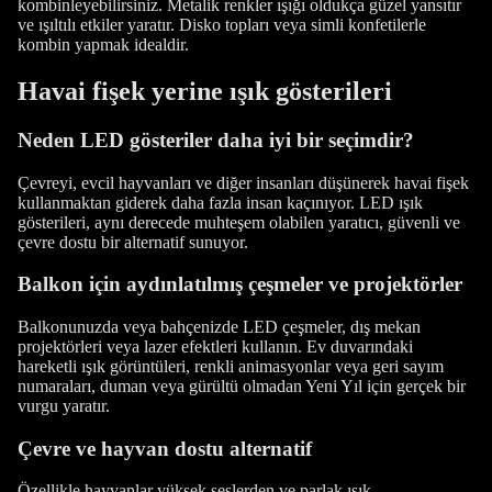
kombinleyebilirsiniz. Metalik renkler ışığı oldukça güzel yansıtır
ve ışıltılı etkiler yaratır. Disko topları veya simli konfetilerle
kombin yapmak idealdir.
Havai fişek yerine ışık gösterileri
Neden LED gösteriler daha iyi bir seçimdir?
Çevreyi, evcil hayvanları ve diğer insanları düşünerek havai fişek
kullanmaktan giderek daha fazla insan kaçınıyor. LED ışık
gösterileri, aynı derecede muhteşem olabilen yaratıcı, güvenli ve
çevre dostu bir alternatif sunuyor.
Balkon için aydınlatılmış çeşmeler ve projektörler
Balkonunuzda veya bahçenizde LED çeşmeler, dış mekan
projektörleri veya lazer efektleri kullanın. Ev duvarındaki
hareketli ışık görüntüleri, renkli animasyonlar veya geri sayım
numaraları, duman veya gürültü olmadan Yeni Yıl için gerçek bir
vurgu yaratır.
Çevre ve hayvan dostu alternatif
Özellikle hayvanlar yüksek seslerden ve parlak ışık