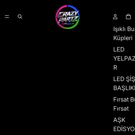
Işıklı B
Küpleri
LED
YELPA
R
LED Şİ
BAŞLIK
Fırsat B
Fırsat
AŞK
EDİSY