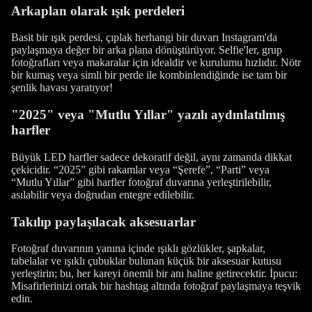
Arkaplan olarak ışık perdeleri
Basit bir ışık perdesi, çıplak herhangi bir duvarı Instagram'da
paylaşmaya değer bir arka plana dönüştürüyor. Selfie'ler, grup
fotoğrafları veya makaralar için idealdir ve kurulumu hızlıdır. Nötr
bir kumaş veya simli bir perde ile kombinlendiğinde ise tam bir
şenlik havası yaratıyor!
"2025" veya "Mutlu Yıllar" yazılı aydınlatılmış
harfler
Büyük LED harfler sadece dekoratif değil, aynı zamanda dikkat
çekicidir. “2025” gibi rakamlar veya “Şerefe”, “Parti” veya
“Mutlu Yıllar” gibi harfler fotoğraf duvarına yerleştirilebilir,
asılabilir veya doğrudan entegre edilebilir.
Takılıp paylaşılacak aksesuarlar
Fotoğraf duvarının yanına içinde ışıklı gözlükler, şapkalar,
tabelalar ve ışıklı çubuklar bulunan küçük bir aksesuar kutusu
yerleştirin; bu, her kareyi önemli bir anı haline getirecektir. İpucu:
Misafirlerinizi ortak bir hashtag altında fotoğraf paylaşmaya teşvik
edin.