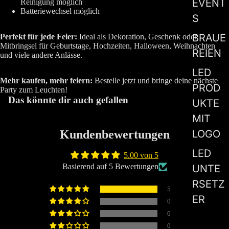
EVENT
Reinigung möglich
Batteriewechsel möglich
S
BRAUE
Perfekt für jede Feier:
Ideal als Dekoration, Geschenk oder
Mitbringsel für Geburtstage, Hochzeiten, Halloween, Weihnachten
REIEN
und viele andere Anlässe.
LED
Mehr kaufen, mehr feiern:
Bestelle jetzt und bringe deine nächste
PROD
Party zum Leuchten!
Das könnte dir auch gefallen
UKTE
MIT
LOGO
Kundenbewertungen
LED
5.00 von 5
Basierend auf 5 Bewertungen
UNTE
RSETZ
5
ER
0
0
0