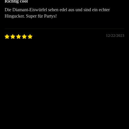
Richtig cool
Die Diamant-Eiswürfel sehen edel aus und sind ein echter
Hingucker. Super für Partys!
12/22/2023
Martina R.
WOW FACT
Richtig cool
€69,00
Funkelt wunderschön – richtig edler Effekt!
10/28/2023
Martina Y.
Perfekt für Partys
Als Geschenk ein Volltreffer! Die Diamant-Eiswürfel funkeln
edel und sind ein Highlight.