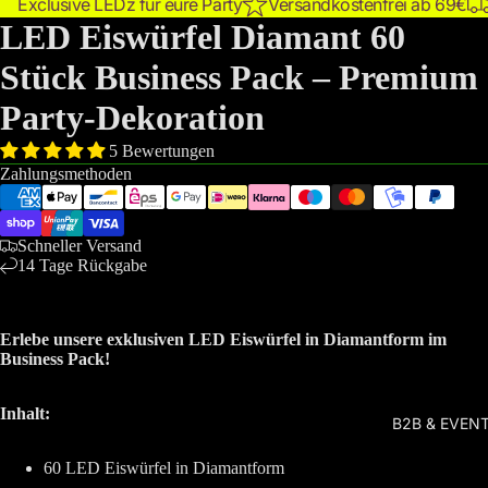
Exclusive LEDz für eure Party
Versandkostenfrei ab 69€
LED Eiswürfel Diamant 60
Stück Business Pack – Premium
Party-Dekoration
5 Bewertungen
Zahlungsmethoden
Schneller Versand
14 Tage Rückgabe
Erlebe unsere exklusiven LED Eiswürfel in Diamantform im
Business Pack!
Inhalt:
B2B & EVEN
ielen
Video absp
60 LED Eiswürfel in Diamantform